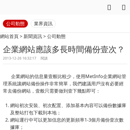
公司動態
業界資訊
網站首頁
>
新聞資訊
>
公司動態
企業網站應該多長時間備份壹次？
2013-12-26 16:32:17
閱讀
企業網站的信息量壹般比較少，使用MetInfo企業網站管
理系統讓網站備份操作非常簡單，我們建議用戶沒有必要經
常去備份網站，壹般只需要做到壹下幾點即可：
網站初次安裝、初次配置、添加基本內容可以備份數據庫
及整站打包下載到本地；
網站運行中可以更加信息的更新頻率1-3個月備份壹次數
據庫；